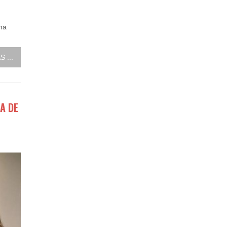
na
 ...
A DE