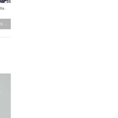
lta.
 ...