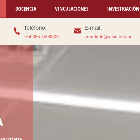
DOCENCIA
VINCULACIONES
INVESTIGACIÓN
Teléfono:
E-mail:
+54 385 4509500
areaddhh@unse.edu.ar
A
ersitaria