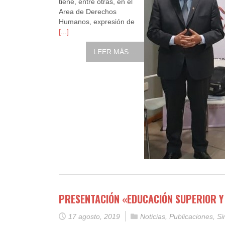
tiene, entre otras, en el
Area de Derechos
Humanos, expresión de
[...]
LEER MÁS ...
PRESENTACIÓN «EDUCACIÓN SUPERIOR Y
17 agosto, 2019
Noticias
,
Publicaciones
,
Si