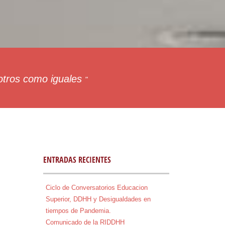
 otros como iguales
"
ENTRADAS RECIENTES
Ciclo de Conversatorios Educacion
Superior, DDHH y Desigualdades en
tiempos de Pandemia.
Comunicado de la RIDDHH