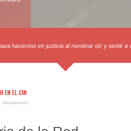
ara hacernos en justicia al nombrar oír y sentir a
H EN EL CIN
a
,
Vinculaciones