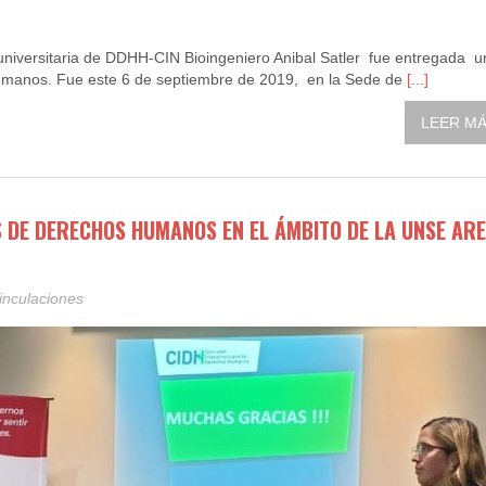
runiversitaria de DDHH-CIN Bioingeniero Anibal Satler fue entregada u
umanos. Fue este 6 de septiembre de 2019, en la Sede de
[...]
LEER MÁS
 DE DERECHOS HUMANOS EN EL ÁMBITO DE LA UNSE ARE
inculaciones