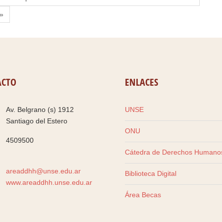
»
ACTO
ENLACES
Av. Belgrano (s) 1912
UNSE
Santiago del Estero
ONU
4509500
Cátedra de Derechos Humano
areaddhh@unse.edu.ar
Biblioteca Digital
www.areaddhh.unse.edu.ar
Área Becas