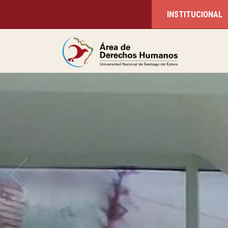
INSTITUCIONAL
ÉNES SOMOS?
os Humanos nace junto a la Red
niversitaria de DDHH