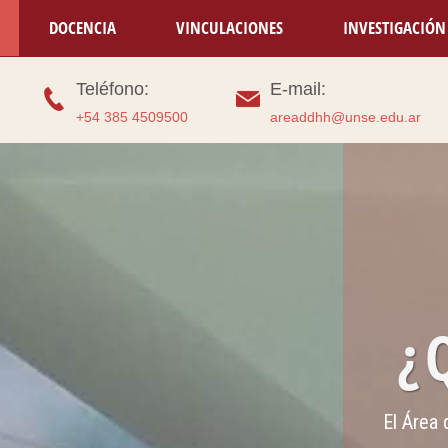
DOCENCIA
VINCULACIONES
INVESTIGACIÓN
Teléfono:
E-mail:
+54 385 4509500
areaddhh@unse.edu.ar
DOCENCIA
Espacios formativos para la comunidad universitaria