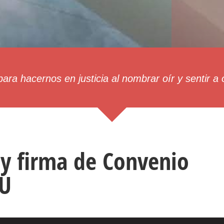
LEER MÁS
ara hacernos en justicia al nombrar oír y sentir a
y firma de Convenio
U