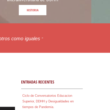
 otros como iguales
"
ENTRADAS RECIENTES
Ciclo de Conversatorios Educacion
Superior, DDHH y Desigualdades en
tiempos de Pandemia.