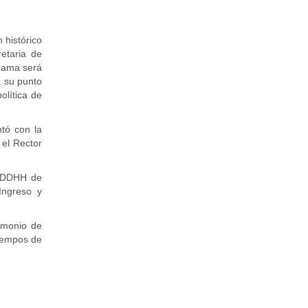
 histórico
etaria de
grama será
a su punto
olítica de
ntó con la
 el Rector
e DDHH de
Ingreso y
imonio de
iempos de