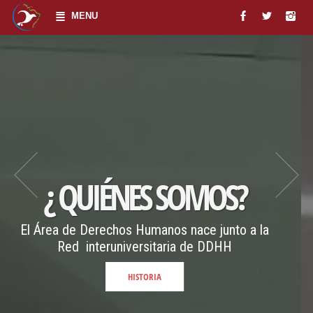
MENU
DOCE
ES SOMOS?
umanos nace junto a la
Espacios formativo
rsitaria de DDHH
univer
TORIA
LEER