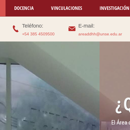
DOCENCIA
VINCULACIONES
INVESTIGACIÓN
Teléfono:
E-mail:
+54 385 4509500
areaddhh@unse.edu.ar
¿ QU
El Área de De
in