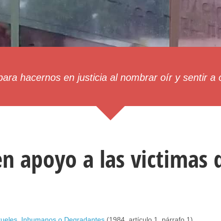
ara hacernos en justicia al nombrar oír y sentir a
en apoyo a las victimas 
Crueles, Inhumanos o Degradantes
(1984, artículo 1, párrafo 1).