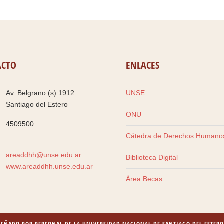
ACTO
ENLACES
Av. Belgrano (s) 1912
UNSE
Santiago del Estero
ONU
4509500
Cátedra de Derechos Humano
areaddhh@unse.edu.ar
Biblioteca Digital
www.areaddhh.unse.edu.ar
Área Becas