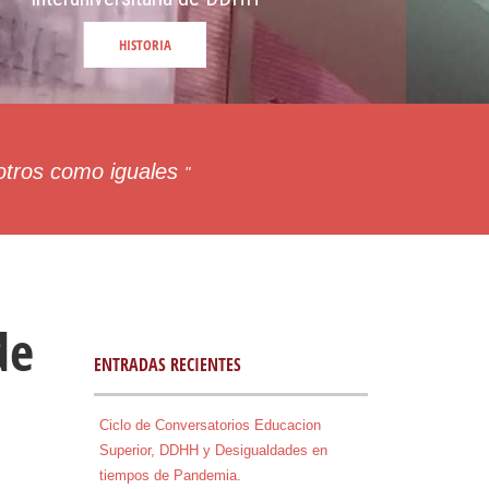
HISTORIA
 otros como iguales
"
de
ENTRADAS RECIENTES
Ciclo de Conversatorios Educacion
Superior, DDHH y Desigualdades en
tiempos de Pandemia.