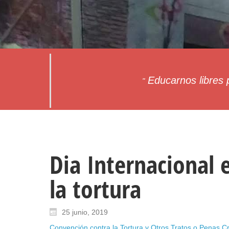
Educarnos libres p
"
Dia Internacional 
la tortura
25 junio, 2019
Convención contra la Tortura y Otros Tratos o Penas 